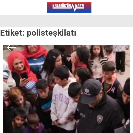
31.2
°
KARABÜK
Etiket:
polisteşkilatı
VİDEO
YAZARLAR
ALT MANŞET
GÜNCEL
BÖLGEDEN
GENEL
SPOR
SERVISLER
WhatsApp İhbar Hattı