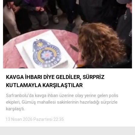
Facebook
Instagram
Youtube
KAVGA İHBARI DİYE GELDİLER, SÜRPRİZ
KUTLAMAYLA KARŞILAŞTILAR
Safranbolu’da kavga ihbarı üzerine olay yerine gelen polis
ekipleri, Gümüş mahallesi sakinlerinin hazırladığı sürprizle
karşılaştı.
13 Nisan 2026 Pazartesi 22:35