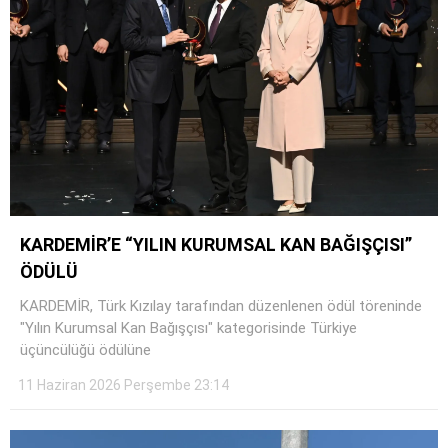
KARDEMİR’E “YILIN KURUMSAL KAN BAĞIŞÇISI”
ÖDÜLÜ
KARDEMİR, Türk Kızılay tarafından düzenlenen ödül töreninde
"Yılın Kurumsal Kan Bağışçısı" kategorisinde Türkiye
üçüncülüğü ödülüne
11 Haziran 2026 Perşembe 23:14