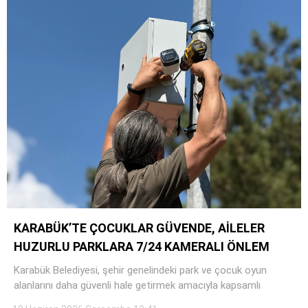
KARABÜK’TE ÇOCUKLAR GÜVENDE, AİLELER
HUZURLU PARKLARA 7/24 KAMERALI ÖNLEM
Karabük Belediyesi, şehir genelindeki park ve çocuk oyun
alanlarını daha güvenli hale getirmek amacıyla kapsamlı