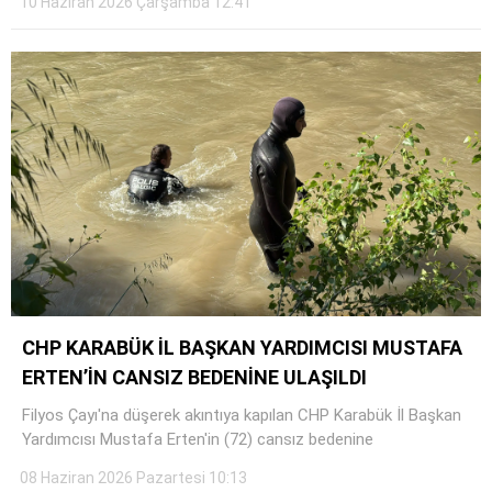
10 Haziran 2026 Çarşamba 12:41
CHP KARABÜK İL BAŞKAN YARDIMCISI MUSTAFA
ERTEN’İN CANSIZ BEDENİNE ULAŞILDI
Filyos Çayı'na düşerek akıntıya kapılan CHP Karabük İl Başkan
Yardımcısı Mustafa Erten'in (72) cansız bedenine
08 Haziran 2026 Pazartesi 10:13