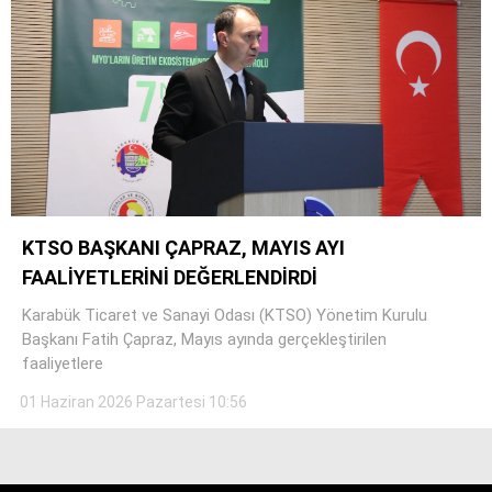
KTSO BAŞKANI ÇAPRAZ, MAYIS AYI
FAALİYETLERİNİ DEĞERLENDİRDİ
Karabük Ticaret ve Sanayi Odası (KTSO) Yönetim Kurulu
Başkanı Fatih Çapraz, Mayıs ayında gerçekleştirilen
faaliyetlere
01 Haziran 2026 Pazartesi 10:56