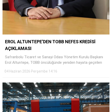
EROL ALTUNTEPE’DEN TOBB NEFES KREDİSİ
AÇIKLAMASI
Safranbolu Ticaret ve Sanayi Odası Yönetim Kurulu Başkanı
Erol Altuntepe, TOBB öncülüğünde yeniden hayata geçirilen
04 Haziran 2026 Perşembe 14:16