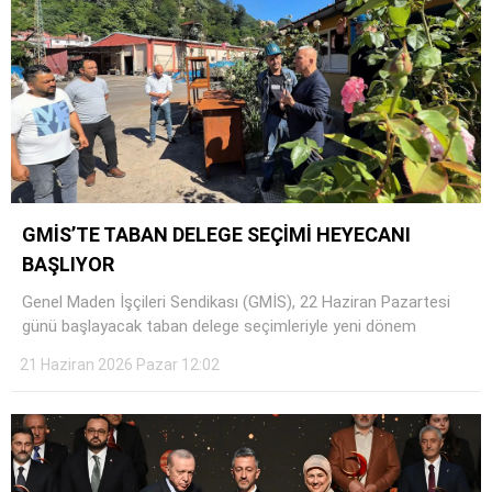
GMİS’TE TABAN DELEGE SEÇİMİ HEYECANI
BAŞLIYOR
Genel Maden İşçileri Sendikası (GMİS), 22 Haziran Pazartesi
günü başlayacak taban delege seçimleriyle yeni dönem
21 Haziran 2026 Pazar 12:02