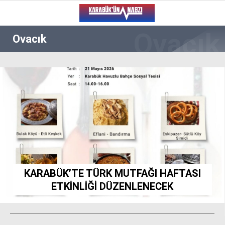
19.6
°
KARABÜK
Ovacık
VİDEO
YAZARLAR
ALT MANŞET
GÜNCEL
BÖLGEDEN
GENEL
SPOR
KARABÜK’TE TÜRK MUTFAĞI HAFTASI
SERVISLER
ETKİNLİĞİ DÜZENLENECEK
WhatsApp İhbar Hattı