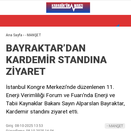
29.8
°
KARABÜK
VİDEO
YAZARLAR
Ana Sayfa
›
- MANŞET
BAYRAKTAR’DAN
ALT MANŞET
KARDEMİR STANDINA
GÜNCEL
ZİYARET
BÖLGEDEN
GENEL
İstanbul Kongre Merkezi’nde düzenlenen 11.
Enerji Verimliliği Forum ve Fuarı’nda Enerji ve
SPOR
Tabii Kaynaklar Bakanı Sayın Alparslan Bayraktar,
SERVISLER
Kardemir standını ziyaret etti.
Giriş: 08-10-2025 13:53
- MANŞET
WhatsApp İhbar Hattı
Güncelleme: 08-10-2025 16:06