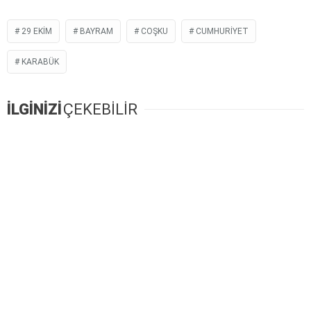
29 EKIM
BAYRAM
COŞKU
CUMHURIYET
KARABÜK
İLGİNİZİ
ÇEKEBİLİR