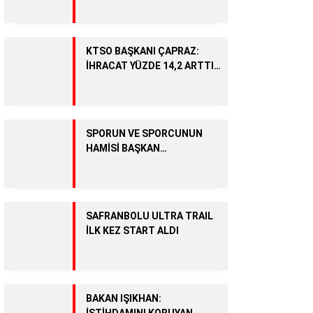
KTSO BAŞKANI ÇAPRAZ:
Facebook
İHRACAT YÜZDE 14,2 ARTTI,
OSB’DE 5 BİNİN ÜZERİNDE
İSTİHDAM HEDEFLENİYOR
Instagram
SPORUN VE SPORCUNUN
HAMİSİ BAŞKAN
Youtube
ÇETİNKAYA’YA SAYOKAN
CAMİASINDAN ANLAMLI
TEŞEKKÜR
SAFRANBOLU ULTRA TRAIL
İLK KEZ START ALDI
BAKAN IŞIKHAN:
İSTİHDAMINI KORUYAN