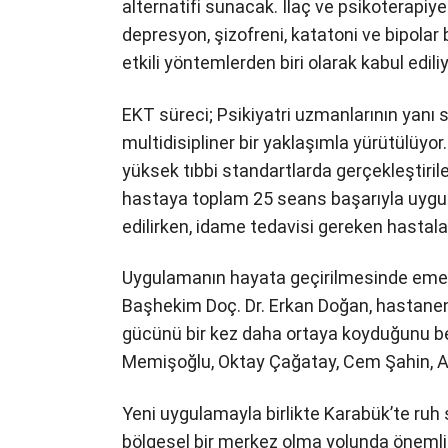
alternatifi sunacak. İlaç ve psikoterapiye 
depresyon, şizofreni, katatoni ve bipolar 
etkili yöntemlerden biri olarak kabul ediliy
EKT süreci; Psikiyatri uzmanlarının yanı s
multidisipliner bir yaklaşımla yürütülüyor
yüksek tıbbi standartlarda gerçekleştiri
hastaya toplam 25 seans başarıyla uygu
edilirken, idame tedavisi gereken hastaları
Uygulamanın hayata geçirilmesinde emeğ
Başhekim Doç. Dr. Erkan Doğan, hastanen
gücünü bir kez daha ortaya koyduğunu bel
Memişoğlu, Oktay Çağatay, Cem Şahin, Ali 
Yeni uygulamayla birlikte Karabük’te ruh 
bölgesel bir merkez olma yolunda önemli bi