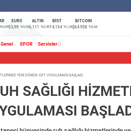
AR
EURO
ALTIN
BİST
BITCOIN
53,99
6,111
14,154
$64.958
%0,04
%0,02
%0,30
%1,24
%0,66
Genel
SPOR
Servisler
TLERİNDE YENİ DÖNEM: EKT UYGULAMASI BAŞLADI
UH SAĞLIĞI HİZMET
UYGULAMASI BAŞLAD
anesi bünyesinde ruh sağlığı hizmetlerinde ye