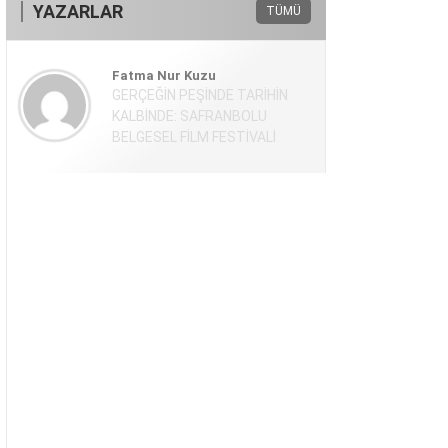
YAZARLAR
TÜMÜ
Fatma Nur Kuzu
GERÇEĞİN PEŞİNDE TARİHİN
KALBİNDE: SAFRANBOLU
BELGESEL FİLM FESTİVALİ