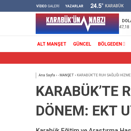
24.5
°
KARABÜK
VİDEO
GALERİ
YAZARLAR
DOL
47,18
ALT MANŞET
GÜNCEL
BÖLGEDEN
Ana Sayfa
›
- MANŞET
›
KARABÜK’TE RUH SAĞLIĞI HİZME
KARABÜK’TE R
DÖNEM: EKT 
Karabük Eğitim ve Araştırma Hast