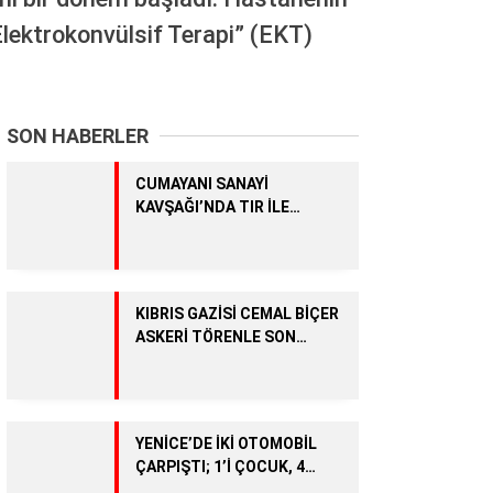
BÖLGEDEN
Elektrokonvülsif Terapi” (EKT)
Genel
SPOR
SON HABERLER
KÖŞE YAZILARI
VİDEO HABER
CUMAYANI SANAYİ
KAVŞAĞI’NDA TIR İLE
TRAKTÖR ÇARPIŞTI: 1
YARALI
KIBRIS GAZİSİ CEMAL BİÇER
ASKERİ TÖRENLE SON
YOLCULUĞUNA UĞURLANDI
YENİCE’DE İKİ OTOMOBİL
WhatsApp İhbar Hattı
ÇARPIŞTI; 1’İ ÇOCUK, 4
YARALI