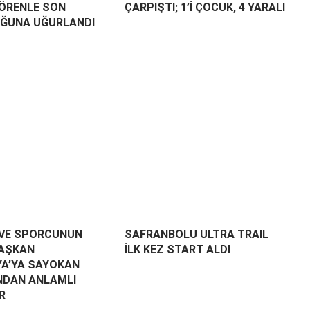
TÖRENLE SON
ÇARPIŞTI; 1’İ ÇOCUK, 4 YARALI
ĞUNA UĞURLANDI
VE SPORCUNUN
SAFRANBOLU ULTRA TRAIL
BAŞKAN
İLK KEZ START ALDI
YA’YA SAYOKAN
NDAN ANLAMLI
R