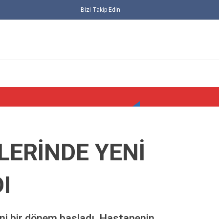
Bizi Takip Edin
LERİNDE YENİ
I
ALT MANŞET
GÜNCEL
ni bir dönem başladı. Hastanenin