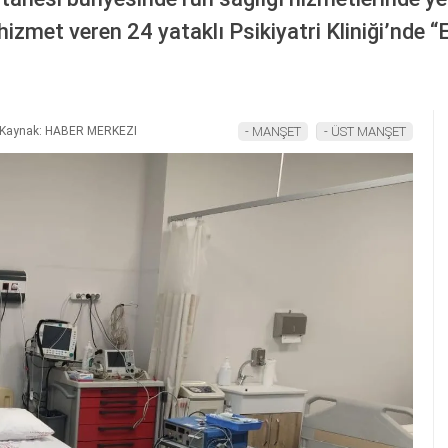
izmet veren 24 yataklı Psikiyatri Kliniği’nde “
Kaynak: HABER MERKEZI
- MANŞET
- ÜST MANŞET