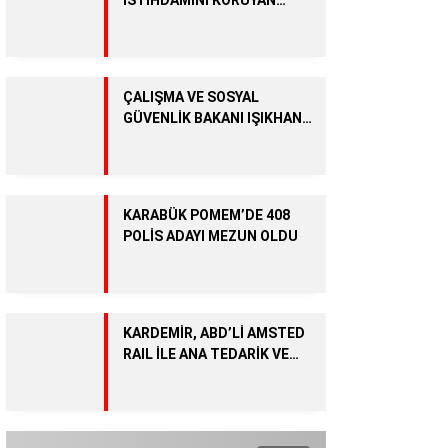
İŞLETMELERE YIL SONUNA
KADAR 51 MİLYAR LİRA
DESTEK SAĞLANACAK
ÇALIŞMA VE SOSYAL
GÜVENLİK BAKANI IŞIKHAN
YARIN KARABÜK’E GELECEK
KARABÜK POMEM’DE 408
POLİS ADAYI MEZUN OLDU
KARDEMİR, ABD’Lİ AMSTED
RAIL İLE ANA TEDARİK VE
YENİDEN SATIŞ SÖZLEŞMESİ
İMZALADI