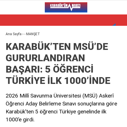
30.7
°
KARABÜK
VİDEO
YAZARLAR
Ana Sayfa
›
- MANŞET
KARABÜK’TEN MSÜ’DE
ALT MANŞET
GURURLANDIRAN
GÜNCEL
BAŞARI: 5 ÖĞRENCİ
BÖLGEDEN
TÜRKİYE İLK 1000’İNDE
GENEL
SPOR
2026 Millî Savunma Üniversitesi (MSÜ) Askerî
Öğrenci Aday Belirleme Sınavı sonuçlarına göre
SERVISLER
Karabük’ten 5 öğrenci Türkiye genelinde ilk
1000’e girdi.
WhatsApp İhbar Hattı