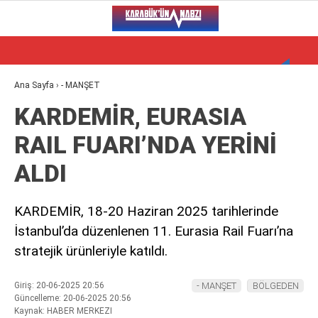
30.3
°
KARABÜK
VİDEO
YAZARLAR
Ana Sayfa
›
- MANŞET
KARDEMİR, EURASIA
ALT MANŞET
RAIL FUARI’NDA YERİNİ
GÜNCEL
ALDI
BÖLGEDEN
GENEL
KARDEMİR, 18-20 Haziran 2025 tarihlerinde
İstanbul’da düzenlenen 11. Eurasia Rail Fuarı’na
SPOR
stratejik ürünleriyle katıldı.
SERVISLER
Giriş: 20-06-2025 20:56
- MANŞET
BÖLGEDEN
Güncelleme: 20-06-2025 20:56
WhatsApp İhbar Hattı
Kaynak: HABER MERKEZI