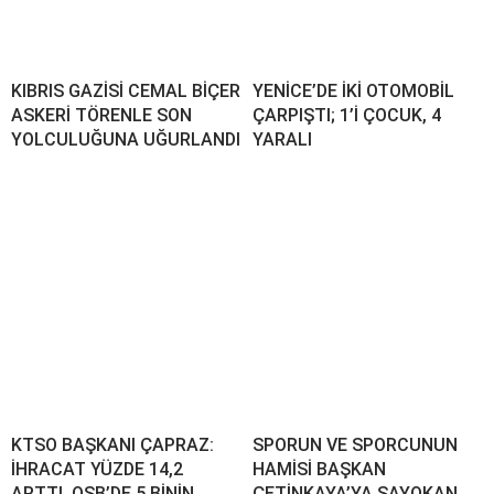
KIBRIS GAZİSİ CEMAL BİÇER
YENİCE’DE İKİ OTOMOBİL
ASKERİ TÖRENLE SON
ÇARPIŞTI; 1’İ ÇOCUK, 4
YOLCULUĞUNA UĞURLANDI
YARALI
KTSO BAŞKANI ÇAPRAZ:
SPORUN VE SPORCUNUN
İHRACAT YÜZDE 14,2
HAMİSİ BAŞKAN
ARTTI, OSB’DE 5 BİNİN
ÇETİNKAYA’YA SAYOKAN