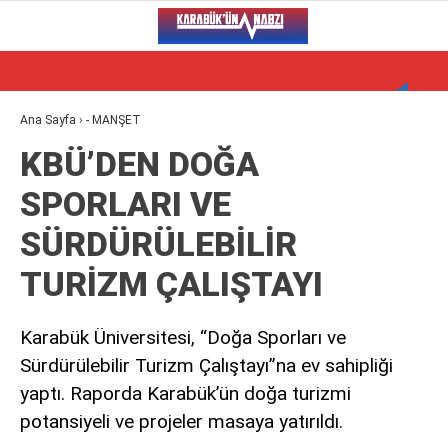
19
°
KARABÜK
VİDEO
YAZARLAR
Ana Sayfa
›
- MANŞET
KBÜ’DEN DOĞA
ALT MANŞET
SPORLARI VE
GÜNCEL
SÜRDÜRÜLEBİLİR
BÖLGEDEN
TURİZM ÇALIŞTAYI
GENEL
SPOR
Karabük Üniversitesi, “Doğa Sporları ve
Sürdürülebilir Turizm Çalıştayı”na ev sahipliği
SERVISLER
yaptı. Raporda Karabük’ün doğa turizmi
potansiyeli ve projeler masaya yatırıldı.
WhatsApp İhbar Hattı