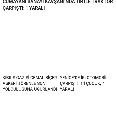
CUMAYANI SANAYİ KAVŞAĞI’NDA TIR İLE TRAKTÖR
ÇARPIŞTI: 1 YARALI
KIBRIS GAZİSİ CEMAL BİÇER
YENİCE’DE İKİ OTOMOBİL
ASKERİ TÖRENLE SON
ÇARPIŞTI; 1’İ ÇOCUK, 4
YOLCULUĞUNA UĞURLANDI
YARALI