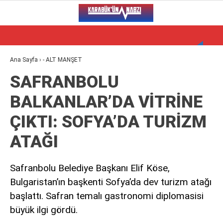
20.2
°
KARABÜK
VİDEO
YAZARLAR
Ana Sayfa
›
- ALT MANŞET
SAFRANBOLU
ALT MANŞET
BALKANLAR’DA VİTRİNE
GÜNCEL
ÇIKTI: SOFYA’DA TURİZM
BÖLGEDEN
ATAĞI
GENEL
SPOR
Safranbolu Belediye Başkanı Elif Köse,
Bulgaristan’ın başkenti Sofya’da dev turizm atağı
SERVISLER
başlattı. Safran temalı gastronomi diplomasisi
büyük ilgi gördü.
WhatsApp İhbar Hattı