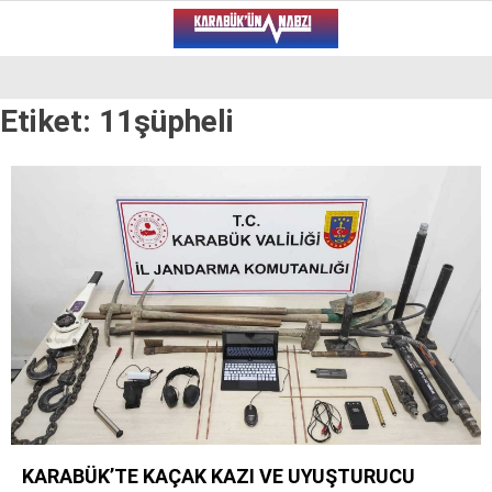
19.7
°
KARABÜK
Etiket:
11şüpheli
VİDEO
YAZARLAR
ALT MANŞET
GÜNCEL
BÖLGEDEN
GENEL
SPOR
SERVISLER
KARABÜK’TE KAÇAK KAZI VE UYUŞTURUCU
WhatsApp İhbar Hattı