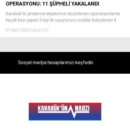
OPERASYONU: 11 ŞÜPHELİ YAKALANDI
Karabük’te jandarma ekiplerince düzenlenen operasyonlarda
kaçak kazı yapan 3 kişi ile uyuşturucu madde bulunduran 8
Facebook
31 Mart 2026 Salı 01:07
Instagram
Sosyal medya hesaplarımızı keşfedin
Youtube