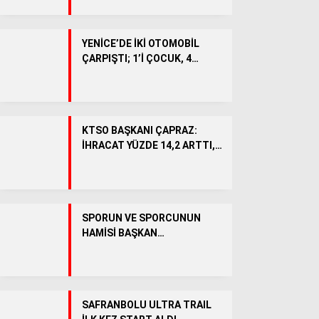
BÖLGEDEN
Genel
YENİCE’DE İKİ OTOMOBİL
ÇARPIŞTI; 1’İ ÇOCUK, 4
SPOR
YARALI
KÖŞE YAZILARI
VİDEO HABER
KTSO BAŞKANI ÇAPRAZ:
İHRACAT YÜZDE 14,2 ARTTI,
OSB’DE 5 BİNİN ÜZERİNDE
İSTİHDAM HEDEFLENİYOR
SPORUN VE SPORCUNUN
HAMİSİ BAŞKAN
ÇETİNKAYA’YA SAYOKAN
CAMİASINDAN ANLAMLI
TEŞEKKÜR
WhatsApp İhbar Hattı
SAFRANBOLU ULTRA TRAIL