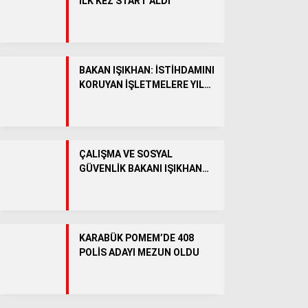
İLK KEZ START ALDI
Facebook
BAKAN IŞIKHAN: İSTİHDAMINI
KORUYAN İŞLETMELERE YIL
SONUNA KADAR 51 MİLYAR
Instagram
LİRA DESTEK SAĞLANACAK
Youtube
ÇALIŞMA VE SOSYAL
GÜVENLİK BAKANI IŞIKHAN
YARIN KARABÜK’E GELECEK
KARABÜK POMEM’DE 408
POLİS ADAYI MEZUN OLDU