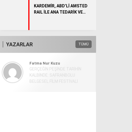
KARDEMİR, ABD’Lİ AMSTED
RAIL İLE ANA TEDARİK VE
YENİDEN SATIŞ SÖZLEŞMESİ
İMZALADI
YAZARLAR
TÜMÜ
Fatma Nur Kuzu
GERÇEĞİN PEŞİNDE TARİHİN
KALBİNDE: SAFRANBOLU
BELGESEL FİLM FESTİVALİ