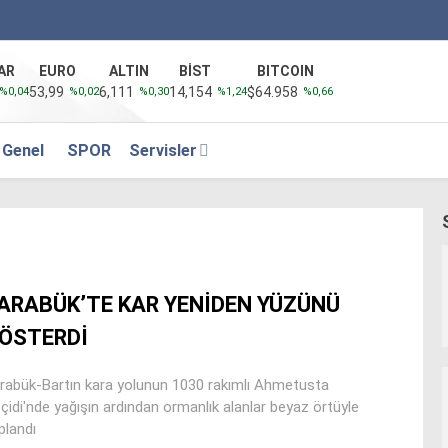
AR
EURO
ALTIN
BİST
BITCOIN
53,99
6,111
14,154
$64.958
%0,04
%0,02
%0,30
%1,24
%0,66
Genel
SPOR
Servisler
ARABÜK’TE KAR YENİDEN YÜZÜNÜ
ÖSTERDİ
rabük-Bartın kara yolunun 1030 rakımlı Ahmetusta
çidi'nde yağışın ardından ormanlık alanlar beyaz örtüyle
plandı