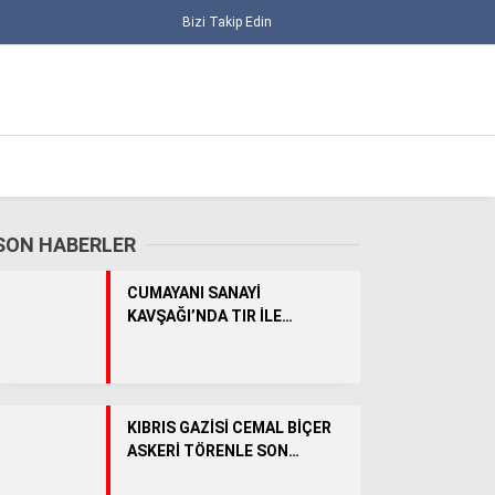
Bizi Takip Edin
SON HABERLER
CUMAYANI SANAYİ
KAVŞAĞI’NDA TIR İLE
TRAKTÖR ÇARPIŞTI: 1 YARALI
ALT MANŞET
KIBRIS GAZİSİ CEMAL BİÇER
ASKERİ TÖRENLE SON
GÜNCEL
YOLCULUĞUNA UĞURLANDI