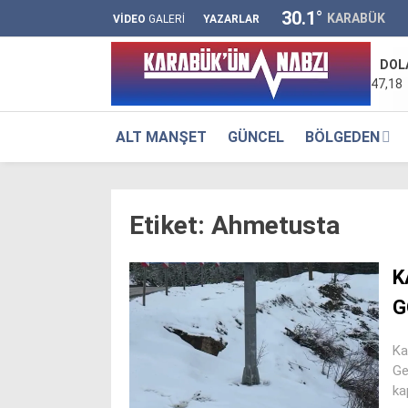
30.1
°
KARABÜK
VİDEO
GALERİ
YAZARLAR
DOL
47,18
ALT MANŞET
GÜNCEL
BÖLGEDEN
Etiket:
Ahmetusta
K
G
Ka
Ge
ka