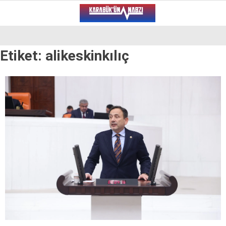
26.1
°
KARABÜK
Etiket:
alikeskinkılıç
VİDEO
YAZARLAR
ALT MANŞET
GÜNCEL
BÖLGEDEN
GENEL
SPOR
SERVISLER
WhatsApp İhbar Hattı