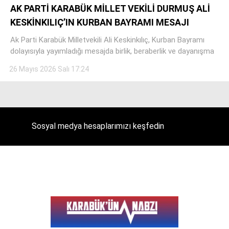
AK PARTİ KARABÜK MİLLET VEKİLİ DURMUŞ ALİ
KESKİNKILIÇ’IN KURBAN BAYRAMI MESAJI
Ak Parti Karabük Milletvekili Ali Keskinkılıç, Kurban Bayramı
Facebook
dolayısıyla yayımladığı mesajda birlik, beraberlik ve dayanışma
26 Mayıs 2026 Salı 17:24
Instagram
Youtube
Sosyal medya hesaplarımızı keşfedin