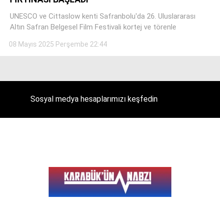
UNESCO ve Cittaslow kenti Safranbolu'da 26. Uluslararası
Altın Safran Belgesel Film Festivali kortej ve törenle
08 Mayıs 2025 Perşembe 22:44
Facebook
Instagram
Sosyal medya hesaplarımızı keşfedin
Youtube