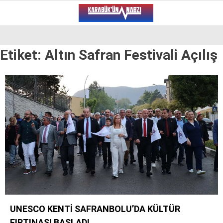
26.1
°
KARABÜK
Etiket:
Altın Safran Festivali Açılış
VİDEO
YAZARLAR
ALT MANŞET
GÜNCEL
BÖLGEDEN
GENEL
SPOR
SERVISLER
UNESCO KENTİ SAFRANBOLU’DA KÜLTÜR
WhatsApp İhbar Hattı
FIRTINASI BAŞLADI