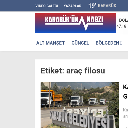
19
°
KARABÜK
VİDEO
GALERİ
YAZARLAR
DOL
47,18
ALT MANŞET
GÜNCEL
BÖLGEDEN
Etiket:
araç filosu
K
G
Ka
am