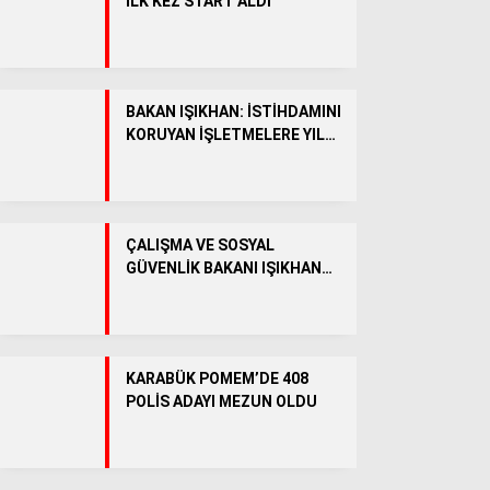
İLK KEZ START ALDI
Facebook
BAKAN IŞIKHAN: İSTİHDAMINI
KORUYAN İŞLETMELERE YIL
SONUNA KADAR 51 MİLYAR
Instagram
LİRA DESTEK SAĞLANACAK
Youtube
ÇALIŞMA VE SOSYAL
GÜVENLİK BAKANI IŞIKHAN
YARIN KARABÜK’E GELECEK
KARABÜK POMEM’DE 408
POLİS ADAYI MEZUN OLDU