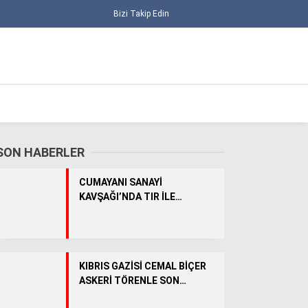
Bizi Takip Edin
SON HABERLER
CUMAYANI SANAYİ
KAVŞAĞI’NDA TIR İLE
TRAKTÖR ÇARPIŞTI: 1 YARALI
ALT MANŞET
KIBRIS GAZİSİ CEMAL BİÇER
ASKERİ TÖRENLE SON
GÜNCEL
YOLCULUĞUNA UĞURLANDI