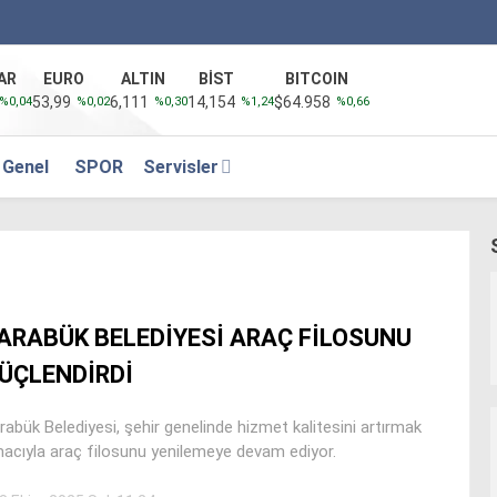
AR
EURO
ALTIN
BİST
BITCOIN
53,99
6,111
14,154
$64.958
%0,04
%0,02
%0,30
%1,24
%0,66
Genel
SPOR
Servisler
ARABÜK BELEDİYESİ ARAÇ FİLOSUNU
ÜÇLENDİRDİ
rabük Belediyesi, şehir genelinde hizmet kalitesini artırmak
acıyla araç filosunu yenilemeye devam ediyor.