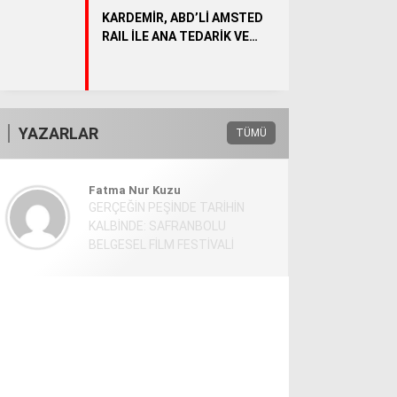
KARDEMİR, ABD’Lİ AMSTED
RAIL İLE ANA TEDARİK VE
YENİDEN SATIŞ SÖZLEŞMESİ
İMZALADI
YAZARLAR
TÜMÜ
Fatma Nur Kuzu
GERÇEĞİN PEŞİNDE TARİHİN
KALBİNDE: SAFRANBOLU
BELGESEL FİLM FESTİVALİ