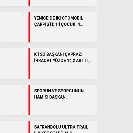
BÖLGEDEN
Genel
YENİCE’DE İKİ OTOMOBİL
ÇARPIŞTI; 1’İ ÇOCUK, 4
SPOR
YARALI
KÖŞE YAZILARI
VİDEO HABER
KTSO BAŞKANI ÇAPRAZ:
İHRACAT YÜZDE 14,2 ARTTI,
OSB’DE 5 BİNİN ÜZERİNDE
İSTİHDAM HEDEFLENİYOR
SPORUN VE SPORCUNUN
HAMİSİ BAŞKAN
ÇETİNKAYA’YA SAYOKAN
CAMİASINDAN ANLAMLI
TEŞEKKÜR
WhatsApp İhbar Hattı
SAFRANBOLU ULTRA TRAIL