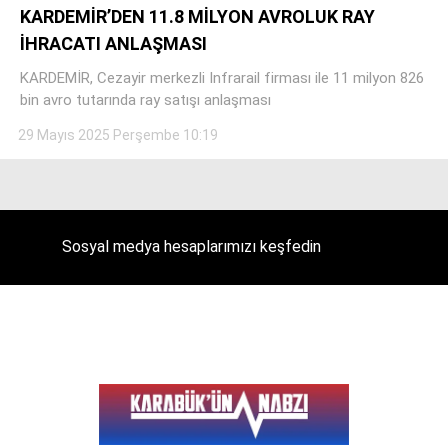
KARDEMİR’DEN 11.8 MİLYON AVROLUK RAY
İHRACATI ANLAŞMASI
KARDEMİR, Cezayir merkezli Infrarail firması ile 11 milyon 826
Facebook
bin avro tutarında ray satışı anlaşması
29 Mayıs 2025 Perşembe 10:19
Instagram
Youtube
Sosyal medya hesaplarımızı keşfedin