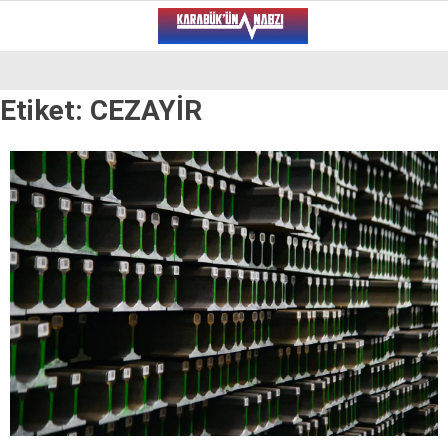
19.1
°
KARABÜK
Etiket:
CEZAYİR
VİDEO
YAZARLAR
ALT MANŞET
GÜNCEL
BÖLGEDEN
GENEL
SPOR
SERVISLER
WhatsApp İhbar Hattı