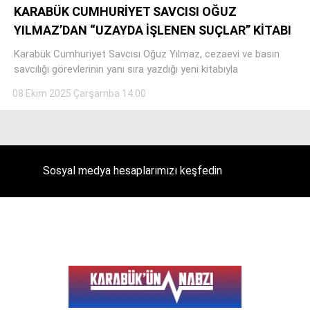
KARABÜK CUMHURİYET SAVCISI OĞUZ
YILMAZ’DAN “UZAYDA İŞLENEN SUÇLAR” KİTABI
Karabük Cumhuriyet Savcısı Oğuz Yılmaz, cezaevi ve basın
Facebook
savcılığı görevlerinin yanı sıra yazdığı yeni kitabıyla
08 Ekim 2025 Çarşamba 14:00
Instagram
Youtube
Sosyal medya hesaplarımızı keşfedin