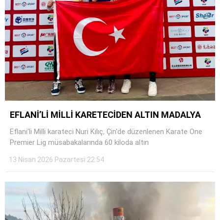
Facebook
Instagram
EFLANİ’Lİ MİLLİ KARETECİDEN ALTIN MADALYA
Youtube
Eflani'li Milli karateci Nuri Kılıç, Çin'de düzenlenen Karate One
Premier Lig müsabakalarında 60 kiloda altın
13 Nisan 2026 Pazartesi 22:54