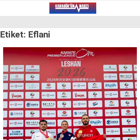
21.7
°
KARABÜK
Etiket:
Eflani
VİDEO
YAZARLAR
ALT MANŞET
GÜNCEL
BÖLGEDEN
GENEL
SPOR
SERVISLER
WhatsApp İhbar Hattı