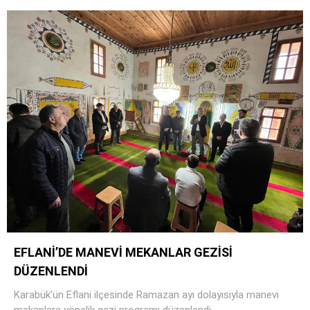
EFLANİ’DE MANEVİ MEKANLAR GEZİSİ
DÜZENLENDİ
Karabük’ün Eflani ilçesinde Ramazan ayı dolayısıyla manevi