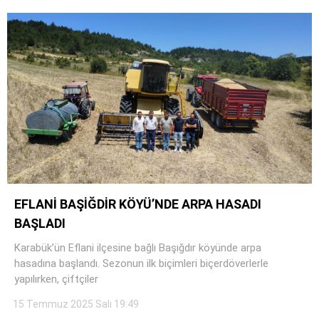
EFLANİ BAŞİĞDİR KÖYÜ’NDE ARPA HASADI
BAŞLADI
Karabük’ün Eflani ilçesine bağlı Başığdır köyünde arpa
hasadına başlandı. Sezonun ilk biçimleri biçerdöverlerle
yapılırken, çiftçiler
15 Temmuz 2025 Salı 19:49