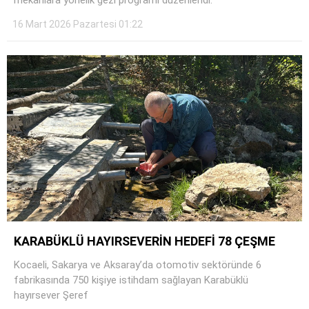
mekanlara yönelik gezi programı düzenlendi.
16 Mart 2026 Pazartesi 01:22
KARABÜKLÜ HAYIRSEVERİN HEDEFİ 78 ÇEŞME
Kocaeli, Sakarya ve Aksaray’da otomotiv sektöründe 6
fabrikasında 750 kişiye istihdam sağlayan Karabüklü
hayırsever Şeref