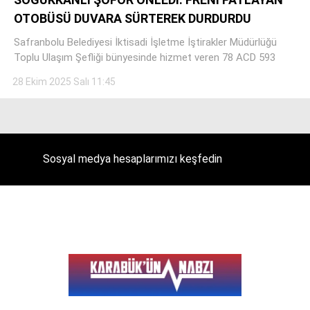
OTOBÜSÜ DUVARA SÜRTEREK DURDURDU
Safranbolu Belediyesi İktisadi İşletme İştirakler Müdürlüğü
Toplu Ulaşım Şefliği bünyesinde hizmet veren 78 ACD 593
Facebook
28 Ekim 2025 Salı 11:45
Instagram
Sosyal medya hesaplarımızı keşfedin
Youtube