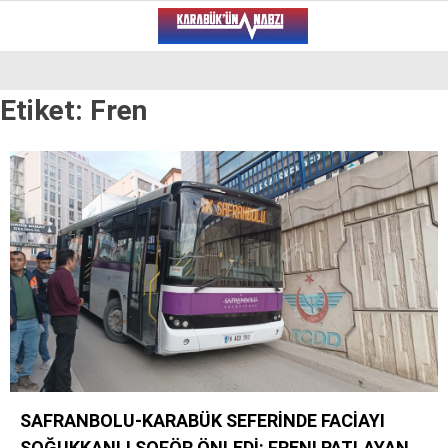
29.2
°
KARABÜK
Etiket:
Fren
VİDEO
YAZARLAR
ALT MANŞET
GÜNCEL
BÖLGEDEN
GENEL
SPOR
SERVISLER
SAFRANBOLU-KARABÜK SEFERİNDE FACİAYI
WhatsApp İhbar Hattı
SOĞUKKANLI ŞOFÖR ÖNLEDİ: FRENI PATLAYAN