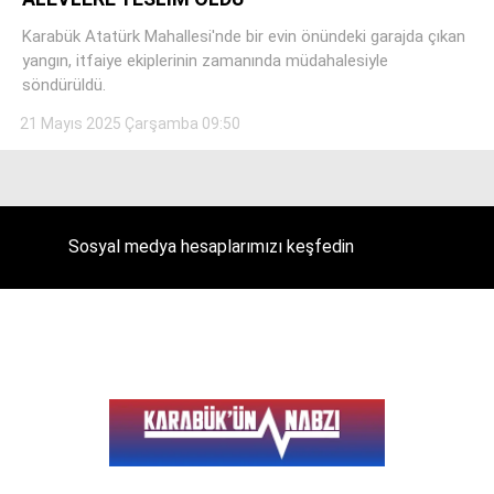
Karabük Atatürk Mahallesi'nde bir evin önündeki garajda çıkan
yangın, itfaiye ekiplerinin zamanında müdahalesiyle
söndürüldü.
Facebook
21 Mayıs 2025 Çarşamba 09:50
Instagram
Sosyal medya hesaplarımızı keşfedin
Youtube