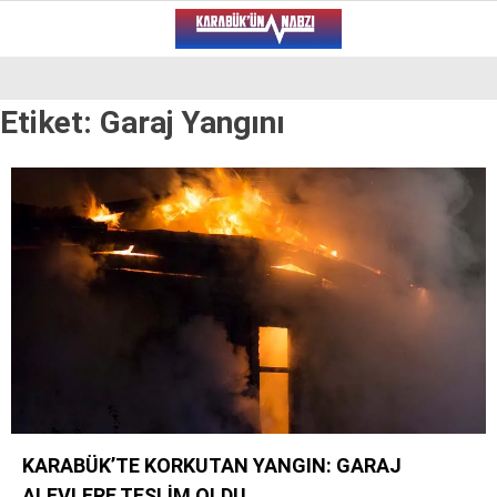
22
°
KARABÜK
Etiket:
Garaj Yangını
VİDEO
YAZARLAR
ALT MANŞET
GÜNCEL
BÖLGEDEN
GENEL
SPOR
SERVISLER
KARABÜK’TE KORKUTAN YANGIN: GARAJ
WhatsApp İhbar Hattı
ALEVLERE TESLİM OLDU