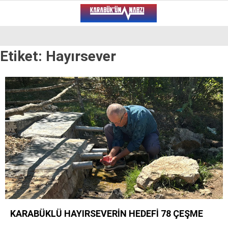
19.6
°
KARABÜK
Etiket:
Hayırsever
VİDEO
YAZARLAR
ALT MANŞET
GÜNCEL
BÖLGEDEN
GENEL
SPOR
SERVISLER
KARABÜKLÜ HAYIRSEVERİN HEDEFİ 78 ÇEŞME
WhatsApp İhbar Hattı