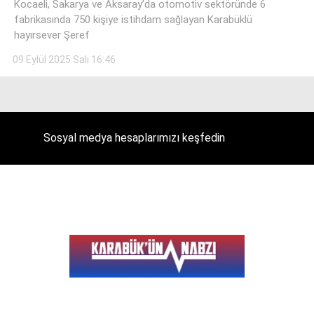
Kocaeli, Sakarya ve Aksaray’da otomotiv sektöründe 6
fabrikasında 750 kişiye istihdam sağlayan Karabüklü
hayırsever Şeref
09 Eylül 2025 Salı 16:46
Facebook
Instagram
Sosyal medya hesaplarımızı keşfedin
Youtube