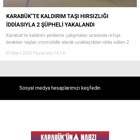
KARABÜK’TE KALDIRIM TAŞI HIRSIZLIĞI
İDDİASIYLA 2 ŞÜPHELİ YAKALANDI
Facebook
Karabük'te kaldırım yenileme çalışmaları sırasında refüje
bırakılan taşları otomobille alarak uzaklaştıkları iddia edilen 2
09 Mart 2026 Pazartesi 14:14
Instagram
Youtube
Sosyal medya hesaplarımızı keşfedin