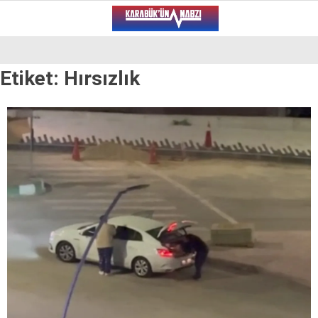
17.1
°
KARABÜK
Etiket:
Hırsızlık
VİDEO
YAZARLAR
ALT MANŞET
GÜNCEL
BÖLGEDEN
GENEL
SPOR
SERVISLER
WhatsApp İhbar Hattı