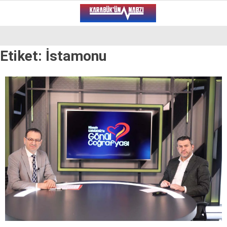
28.9
°
KARABÜK
Etiket:
İstamonu
VİDEO
YAZARLAR
ALT MANŞET
GÜNCEL
BÖLGEDEN
GENEL
SPOR
SERVISLER
WhatsApp İhbar Hattı