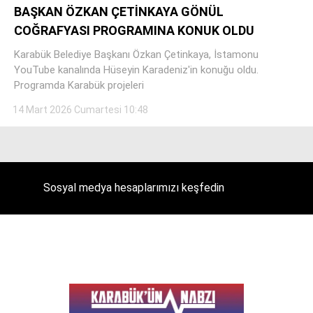
BAŞKAN ÖZKAN ÇETİNKAYA GÖNÜL
COĞRAFYASI PROGRAMINA KONUK OLDU
Karabük Belediye Başkanı Özkan Çetinkaya, İstamonu
Facebook
YouTube kanalında Hüseyin Karadeniz'in konuğu oldu.
Programda Karabük projeleri
14 Mart 2026 Cumartesi 10:48
Instagram
Youtube
Sosyal medya hesaplarımızı keşfedin