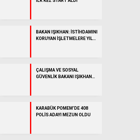
İLK KEZ START ALDI
Facebook
BAKAN IŞIKHAN: İSTİHDAMINI
KORUYAN İŞLETMELERE YIL
SONUNA KADAR 51 MİLYAR
Instagram
LİRA DESTEK SAĞLANACAK
Youtube
ÇALIŞMA VE SOSYAL
GÜVENLİK BAKANI IŞIKHAN
YARIN KARABÜK’E GELECEK
KARABÜK POMEM’DE 408
POLİS ADAYI MEZUN OLDU