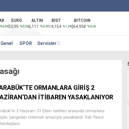
AR
EURO
ALTIN
BİST
BITCOIN
53,99
6,111
14,154
$64.958
%0,04
%0,02
%0,30
%1,24
%0,66
Genel
SPOR
Servisler
asağı
ARABÜK’TE ORMANLARA GİRİŞ 2
AZİRAN’DAN İTİBAREN YASAKLANIYOR
rabük’te 2 Haziran–31 Ekim tarihleri arasında ormanlara
rişler, yangınları önlemek amacıyla yasaklandı. Vali Yavuz
tandaşlara