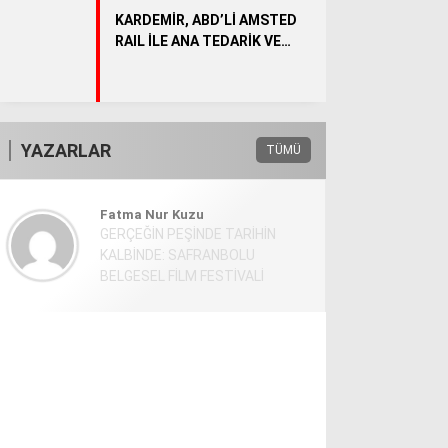
KARDEMİR, ABD’Lİ AMSTED
RAIL İLE ANA TEDARİK VE
YENİDEN SATIŞ SÖZLEŞMESİ
İMZALADI
YAZARLAR
TÜMÜ
Fatma Nur Kuzu
GERÇEĞİN PEŞİNDE TARİHİN
KALBİNDE: SAFRANBOLU
BELGESEL FİLM FESTİVALİ