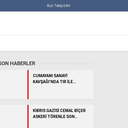
Bizi Takip Edin
SON HABERLER
CUMAYANI SANAYİ
KAVŞAĞI’NDA TIR İLE
TRAKTÖR ÇARPIŞTI: 1 YARALI
ALT MANŞET
KIBRIS GAZİSİ CEMAL BİÇER
ASKERİ TÖRENLE SON
GÜNCEL
YOLCULUĞUNA UĞURLANDI