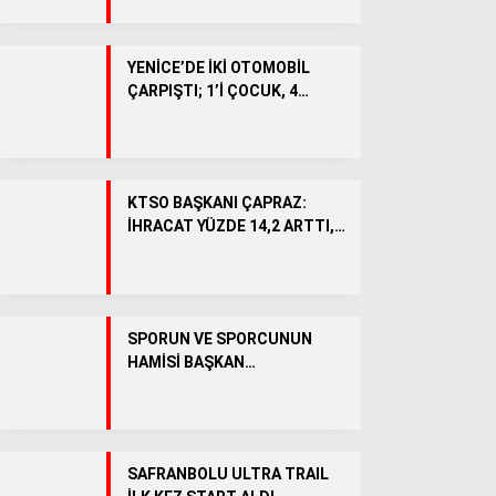
BÖLGEDEN
Genel
YENİCE’DE İKİ OTOMOBİL
ÇARPIŞTI; 1’İ ÇOCUK, 4
SPOR
YARALI
KÖŞE YAZILARI
VİDEO HABER
KTSO BAŞKANI ÇAPRAZ:
İHRACAT YÜZDE 14,2 ARTTI,
OSB’DE 5 BİNİN ÜZERİNDE
İSTİHDAM HEDEFLENİYOR
SPORUN VE SPORCUNUN
HAMİSİ BAŞKAN
ÇETİNKAYA’YA SAYOKAN
CAMİASINDAN ANLAMLI
TEŞEKKÜR
WhatsApp İhbar Hattı
SAFRANBOLU ULTRA TRAIL