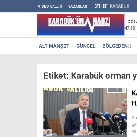
21.8
°
KARABÜK
VİDEO
GALERİ
YAZARLAR
DOL
47,18
ALT MANŞET
GÜNCEL
BÖLGEDEN
Etiket:
Karabük orman y
K
H
Ka
gi
va