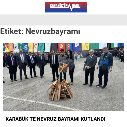
22.2
°
KARABÜK
Etiket:
Nevruzbayramı
VİDEO
YAZARLAR
ALT MANŞET
GÜNCEL
BÖLGEDEN
GENEL
SPOR
SERVISLER
KARABÜK’TE NEVRUZ BAYRAMI KUTLANDI
WhatsApp İhbar Hattı