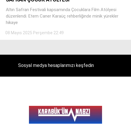
Altın Safran Festivali kapsamında Çocuklara Film Atölyesi
düzenlendi. Etem Caner Karaüç rehberliğinde minik yürekler
hikaye
Facebook
08 Mayıs 2025 Perşembe 22:49
Instagram
Sosyal medya hesaplarımızı keşfedin
Youtube