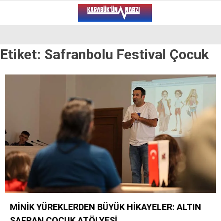
19.6
°
KARABÜK
Etiket:
Safranbolu Festival Çocuk
VİDEO
YAZARLAR
ALT MANŞET
GÜNCEL
BÖLGEDEN
GENEL
SPOR
SERVISLER
MİNİK YÜREKLERDEN BÜYÜK HİKAYELER: ALTIN
WhatsApp İhbar Hattı
SAFRAN ÇOCUK ATÖLYESİ