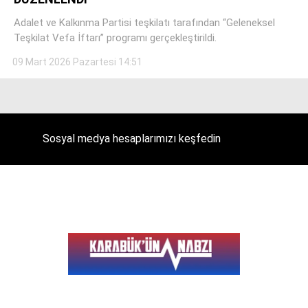
Adalet ve Kalkınma Partisi teşkilatı tarafından “Geleneksel
Teşkilat Vefa İftarı” programı gerçekleştirildi.
09 Mart 2026 Pazartesi 14:51
Facebook
Instagram
Sosyal medya hesaplarımızı keşfedin
Youtube