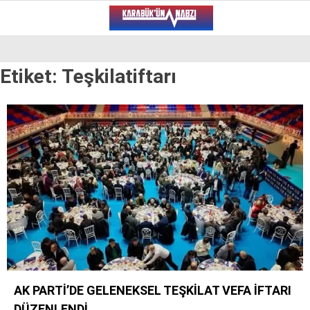
29
°
KARABÜK
Etiket:
Teşkilatiftarı
VİDEO
YAZARLAR
ALT MANŞET
GÜNCEL
BÖLGEDEN
GENEL
SPOR
SERVISLER
AK PARTİ’DE GELENEKSEL TEŞKİLAT VEFA İFTARI
WhatsApp İhbar Hattı
DÜZENLENDİ