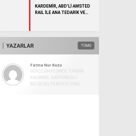
KARDEMİR, ABD’Lİ AMSTED
RAIL İLE ANA TEDARİK VE
YENİDEN SATIŞ SÖZLEŞMESİ
İMZALADI
YAZARLAR
TÜMÜ
Fatma Nur Kuzu
GERÇEĞİN PEŞİNDE TARİHİN
KALBİNDE: SAFRANBOLU
BELGESEL FİLM FESTİVALİ