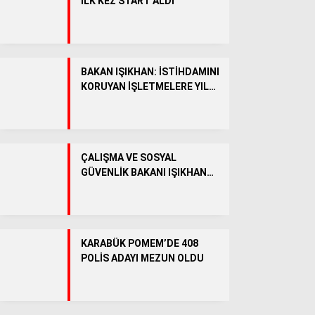
İLK KEZ START ALDI
Facebook
BAKAN IŞIKHAN: İSTİHDAMINI
KORUYAN İŞLETMELERE YIL
SONUNA KADAR 51 MİLYAR
Instagram
LİRA DESTEK SAĞLANACAK
Youtube
ÇALIŞMA VE SOSYAL
GÜVENLİK BAKANI IŞIKHAN
YARIN KARABÜK’E GELECEK
KARABÜK POMEM’DE 408
POLİS ADAYI MEZUN OLDU