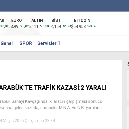
AR
EURO
ALTIN
BİST
BITCOIN
53,99
6,111
14,154
$64.958
%0,04
%0,02
%0,30
%1,24
%0,66
Genel
SPOR
Servisler
ARABÜK’TE TRAFİK KAZASİ:2 YARALI
rabük Sanayi Kavşağı'nda iki aracın çarpışması sonucu
ydana gelen kazada, sürücüler M.N.A. ve N.B. yaralandı.
4 Mayıs 2025 Çarşamba 23:34