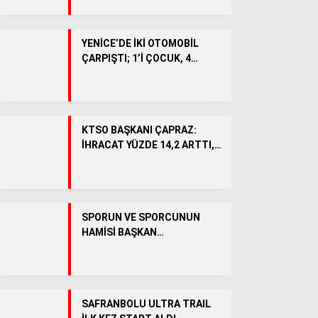
BÖLGEDEN
Genel
YENİCE’DE İKİ OTOMOBİL
ÇARPIŞTI; 1’İ ÇOCUK, 4
SPOR
YARALI
KÖŞE YAZILARI
VİDEO HABER
KTSO BAŞKANI ÇAPRAZ:
İHRACAT YÜZDE 14,2 ARTTI,
OSB’DE 5 BİNİN ÜZERİNDE
İSTİHDAM HEDEFLENİYOR
SPORUN VE SPORCUNUN
HAMİSİ BAŞKAN
ÇETİNKAYA’YA SAYOKAN
CAMİASINDAN ANLAMLI
TEŞEKKÜR
WhatsApp İhbar Hattı
SAFRANBOLU ULTRA TRAIL