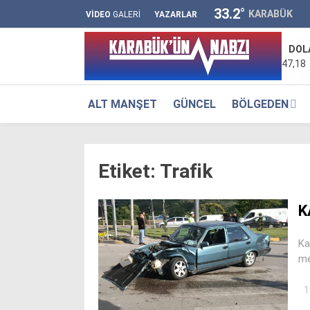
33.2
°
KARABÜK
VİDEO
GALERİ
YAZARLAR
DOL
47,18
ALT MANŞET
GÜNCEL
BÖLGEDEN
Etiket:
Trafik
K
Ka
me
1