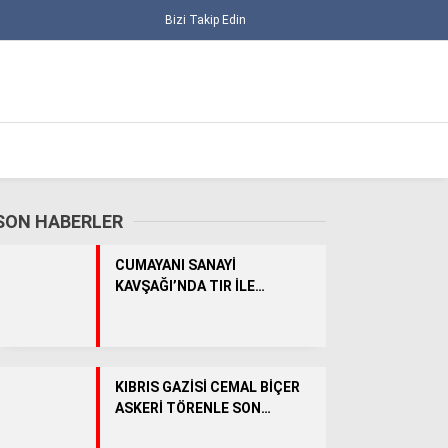
Bizi Takip Edin
SON HABERLER
CUMAYANI SANAYİ
KAVŞAĞI’NDA TIR İLE
TRAKTÖR ÇARPIŞTI: 1 YARALI
ALT MANŞET
KIBRIS GAZİSİ CEMAL BİÇER
ASKERİ TÖRENLE SON
GÜNCEL
YOLCULUĞUNA UĞURLANDI