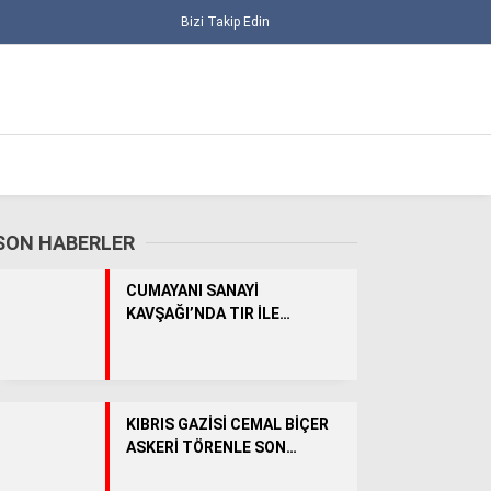
Bizi Takip Edin
SON HABERLER
CUMAYANI SANAYİ
KAVŞAĞI’NDA TIR İLE
TRAKTÖR ÇARPIŞTI: 1 YARALI
ALT MANŞET
KIBRIS GAZİSİ CEMAL BİÇER
ASKERİ TÖRENLE SON
GÜNCEL
YOLCULUĞUNA UĞURLANDI