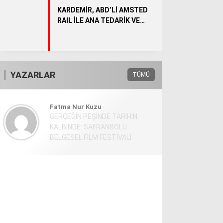
KARDEMİR, ABD’Lİ AMSTED
RAIL İLE ANA TEDARİK VE
YENİDEN SATIŞ SÖZLEŞMESİ
İMZALADI
YAZARLAR
TÜMÜ
Fatma Nur Kuzu
GERÇEĞİN PEŞİNDE TARİHİN
KALBİNDE: SAFRANBOLU
BELGESEL FİLM FESTİVALİ