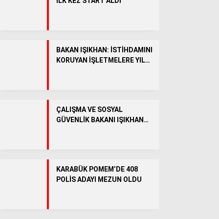
İLK KEZ START ALDI
Facebook
BAKAN IŞIKHAN: İSTİHDAMINI
KORUYAN İŞLETMELERE YIL
SONUNA KADAR 51 MİLYAR
Instagram
LİRA DESTEK SAĞLANACAK
Youtube
ÇALIŞMA VE SOSYAL
GÜVENLİK BAKANI IŞIKHAN
YARIN KARABÜK’E GELECEK
KARABÜK POMEM’DE 408
POLİS ADAYI MEZUN OLDU