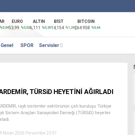
AR
EURO
ALTIN
BİST
BITCOIN
53,99
6,111
14,154
$64.958
%0,04
%0,02
%0,30
%1,24
%0,66
Genel
SPOR
Servisler
ARDEMİR, TÜRSiD HEYETİNİ AĞIRLADI
RDEMİR, raylı sistemler sektörünün çatı kuruluşu Türkiye
ylı Sistem Araçları Sanayicileri Derneği (TÜRSiD) heyetini
rladı.
9 Nisan 2026 Perşembe 23:01