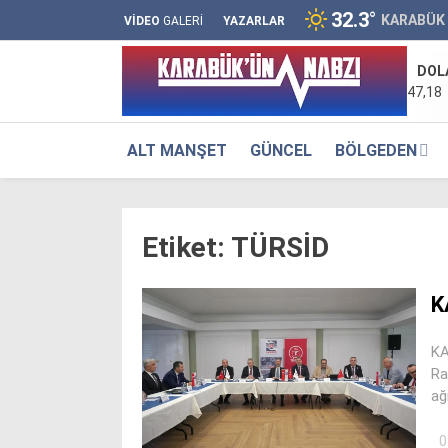
32.3
°
KARABÜK
VİDEO
GALERİ
YAZARLAR
DOL
47,18
ALT MANŞET
GÜNCEL
BÖLGEDEN
Etiket:
TÜRSİD
K
KA
Ra
ağı
0