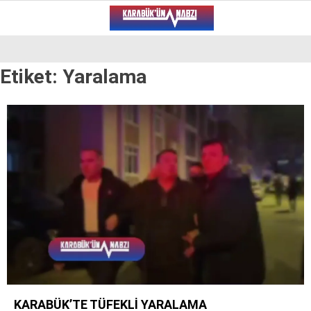
20.2
°
KARABÜK
Etiket:
Yaralama
VİDEO
YAZARLAR
ALT MANŞET
GÜNCEL
BÖLGEDEN
GENEL
SPOR
SERVISLER
KARABÜK’TE TÜFEKLİ YARALAMA
WhatsApp İhbar Hattı