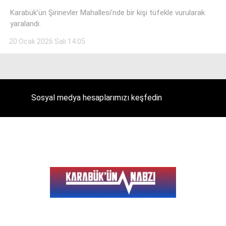
Karabük’ün Şirinevler Mahallesi’nde bir kişi tüfekle vurularak
yaralandı.
20 Ocak 2026 Salı 14:05
Facebook
Instagram
Sosyal medya hesaplarımızı keşfedin
Youtube