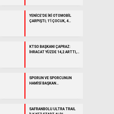
BÖLGEDEN
Genel
YENİCE’DE İKİ OTOMOBİL
ÇARPIŞTI; 1’İ ÇOCUK, 4
SPOR
YARALI
KÖŞE YAZILARI
VİDEO HABER
KTSO BAŞKANI ÇAPRAZ:
İHRACAT YÜZDE 14,2 ARTTI,
OSB’DE 5 BİNİN ÜZERİNDE
İSTİHDAM HEDEFLENİYOR
SPORUN VE SPORCUNUN
HAMİSİ BAŞKAN
ÇETİNKAYA’YA SAYOKAN
CAMİASINDAN ANLAMLI
TEŞEKKÜR
WhatsApp İhbar Hattı
SAFRANBOLU ULTRA TRAIL