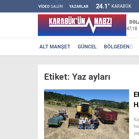
24.1
°
KARABÜK
VİDEO
GALERİ
YAZARLAR
DOL
47,18
ALT MANŞET
GÜNCEL
BÖLGEDEN
Etiket:
Yaz ayları
E
H
Ka
ha
yap