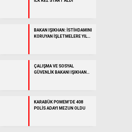
İLK KEZ START ALDI
Facebook
BAKAN IŞIKHAN: İSTİHDAMINI
KORUYAN İŞLETMELERE YIL
SONUNA KADAR 51 MİLYAR
Instagram
LİRA DESTEK SAĞLANACAK
Youtube
ÇALIŞMA VE SOSYAL
GÜVENLİK BAKANI IŞIKHAN
YARIN KARABÜK’E GELECEK
KARABÜK POMEM’DE 408
POLİS ADAYI MEZUN OLDU