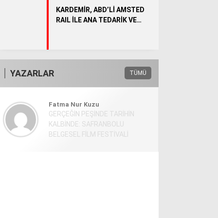
KARDEMİR, ABD’Lİ AMSTED
RAIL İLE ANA TEDARİK VE
YENİDEN SATIŞ SÖZLEŞMESİ
İMZALADI
YAZARLAR
TÜMÜ
Fatma Nur Kuzu
GERÇEĞİN PEŞİNDE TARİHİN
KALBİNDE: SAFRANBOLU
BELGESEL FİLM FESTİVALİ