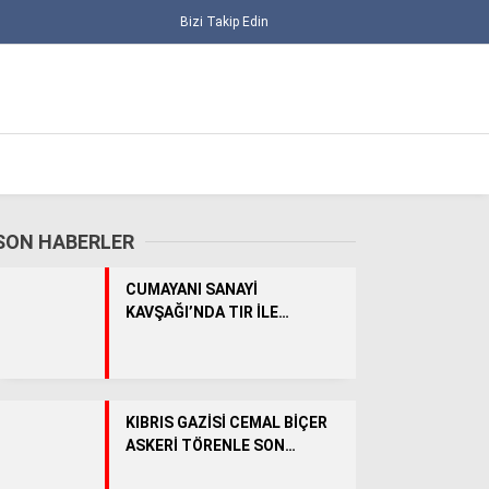
Bizi Takip Edin
SON HABERLER
CUMAYANI SANAYİ
KAVŞAĞI’NDA TIR İLE
TRAKTÖR ÇARPIŞTI: 1 YARALI
ALT MANŞET
KIBRIS GAZİSİ CEMAL BİÇER
ASKERİ TÖRENLE SON
GÜNCEL
YOLCULUĞUNA UĞURLANDI