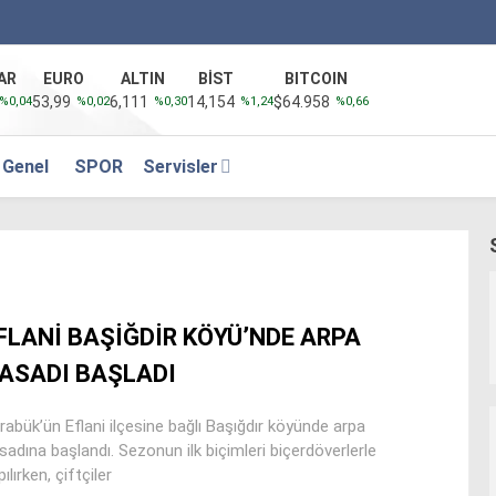
AR
EURO
ALTIN
BİST
BITCOIN
53,99
6,111
14,154
$64.958
%0,04
%0,02
%0,30
%1,24
%0,66
Genel
SPOR
Servisler
FLANİ BAŞİĞDİR KÖYÜ’NDE ARPA
ASADI BAŞLADI
rabük’ün Eflani ilçesine bağlı Başığdır köyünde arpa
sadına başlandı. Sezonun ilk biçimleri biçerdöverlerle
ılırken, çiftçiler